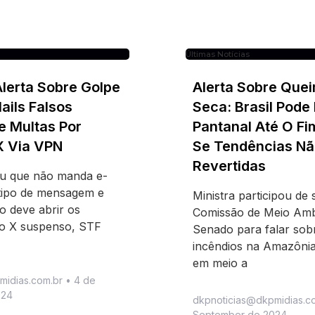
Últimas Notícias
Alerta Sobre Golpe
Alerta Sobre Que
ils Falsos
Seca: Brasil Pode
e Multas Por
Pantanal Até O Fi
X Via VPN
Se Tendências Nã
Revertidas
ou que não manda e-
tipo de mensagem e
Ministra participou de
o deve abrir os
Comissão de Meio Amb
 o X suspenso, STF
Senado para falar sob
incêndios na Amazônia
em meio a
midias.com.br
4 de
024
dkpnoticias@dkpmidias.c
September de 2024