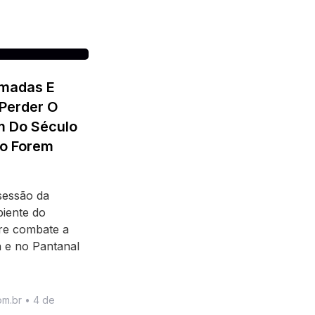
imadas E
 Perder O
m Do Século
o Forem
 sessão da
iente do
re combate a
 e no Pantanal
om.br
4 de