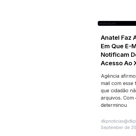
Destaques
Anatel Faz 
Em Que E-Ma
Notificam D
Acesso Ao 
Agência afirm
mail com esse 
que cidadão nã
arquivos. Com
determinou
dkpnoticias@dkp
September de 2