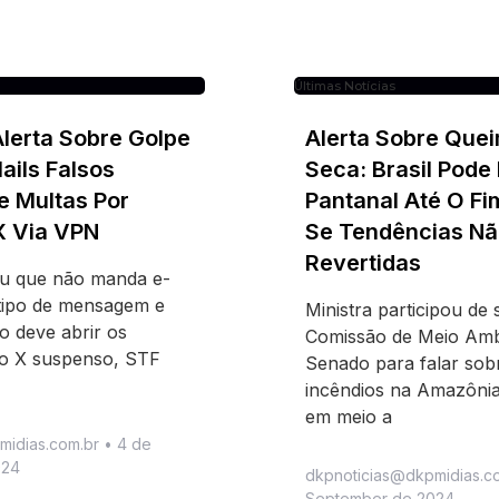
Últimas Notícias
Alerta Sobre Golpe
Alerta Sobre Que
ils Falsos
Seca: Brasil Pode
e Multas Por
Pantanal Até O Fi
X Via VPN
Se Tendências Nã
Revertidas
ou que não manda e-
tipo de mensagem e
Ministra participou de
o deve abrir os
Comissão de Meio Amb
 o X suspenso, STF
Senado para falar sob
incêndios na Amazônia
em meio a
midias.com.br
4 de
024
dkpnoticias@dkpmidias.c
September de 2024