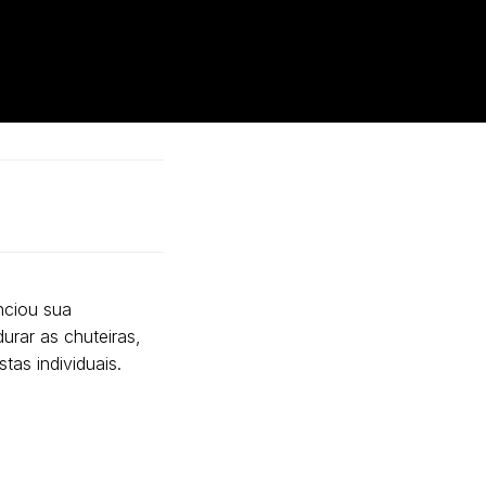
nciou sua
rar as chuteiras,
as individuais.