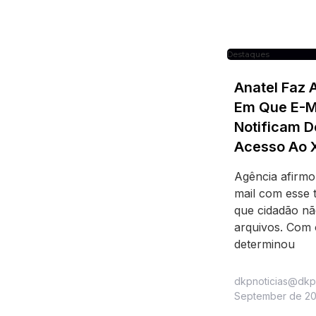
Destaques
Anatel Faz 
Em Que E-Ma
Notificam D
Acesso Ao 
Agência afirm
mail com esse 
que cidadão nã
arquivos. Com
determinou
dkpnoticias@dkp
September de 2