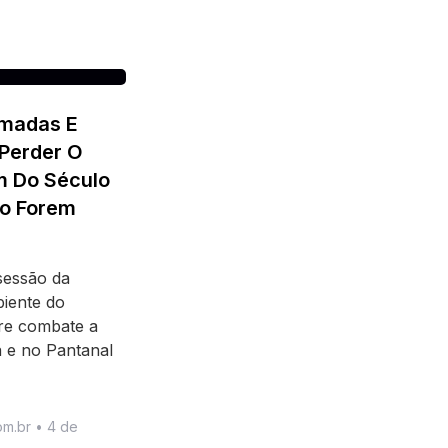
imadas E
 Perder O
m Do Século
o Forem
 sessão da
iente do
re combate a
 e no Pantanal
om.br
4 de