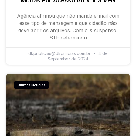
Multas Por Acesso Ao X Via VPN
Agência afirmou que não manda e-mail com
esse tipo de mensagem e que cidadão não
deve abrir os arquivos. Com o X suspenso,
STF determinou
dkpnoticias@dkpmidias.com.br
4 de
September de 2024
Últimas Notícias