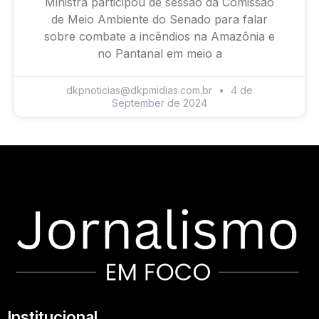
Ministra participou de sessão da Comissão
de Meio Ambiente do Senado para falar
sobre combate a incêndios na Amazônia e
no Pantanal em meio a
dkpnoticias@dkpmidias.com.br
4 de
September de 2024
Institucional