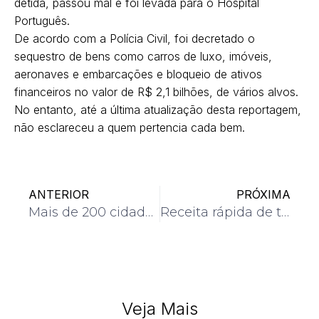
detida, passou mal e foi levada para o Hospital
Português.
De acordo com a Polícia Civil, foi decretado o
sequestro de bens como carros de luxo, imóveis,
aeronaves e embarcações e bloqueio de ativos
financeiros no valor de R$ 2,1 bilhões, de vários alvos.
No entanto, até a última atualização desta reportagem,
não esclareceu a quem pertencia cada bem.
ANTERIOR
PRÓXIMA
Mais de 200 cidades no Brasil têm umidade menor ou igual à verificada em desertos como o Saara
Receita rápida de torta de liquidificador
Veja Mais