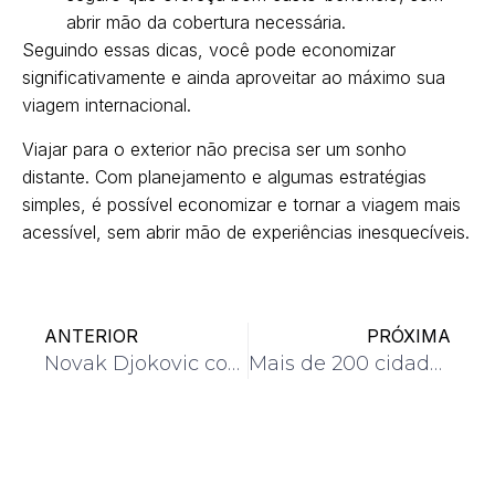
abrir mão da cobertura necessária.
Seguindo essas dicas, você pode economizar
significativamente e ainda aproveitar ao máximo sua
viagem internacional.
Viajar para o exterior não precisa ser um sonho
distante. Com planejamento e algumas estratégias
simples, é possível economizar e tornar a viagem mais
acessível, sem abrir mão de experiências inesquecíveis.
ANTERIOR
PRÓXIMA
Novak Djokovic conquista o US Open e se torna o maior campeão de Grand Slams da história
Mais de 200 cidades no Brasil têm umidade menor ou igual à verificada em desertos como o Saara