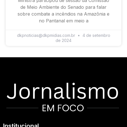
Ministra participou de sessão da Comissão
de Meio Ambiente do Senado para falar
sobre combate a incêndios na Amazônia e
no Pantanal em meio a
dkpnoticias@dkpmidias.com.br
4 de setembro
de 2024
Institucional