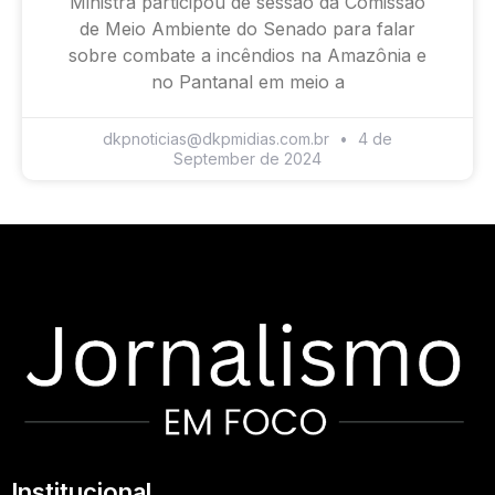
Ministra participou de sessão da Comissão
de Meio Ambiente do Senado para falar
sobre combate a incêndios na Amazônia e
no Pantanal em meio a
dkpnoticias@dkpmidias.com.br
4 de
September de 2024
Institucional