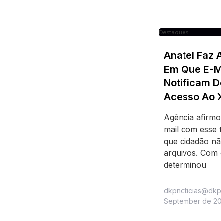
Destaques
Anatel Faz 
Em Que E-Ma
Notificam D
Acesso Ao 
Agência afirm
mail com esse 
que cidadão nã
arquivos. Com
determinou
dkpnoticias@dkp
September de 2