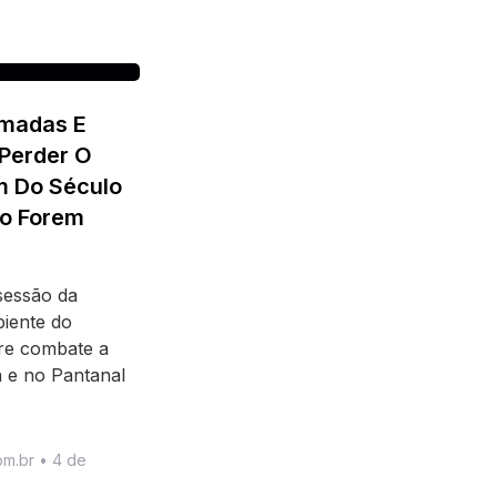
imadas E
 Perder O
m Do Século
o Forem
 sessão da
iente do
re combate a
 e no Pantanal
om.br
4 de