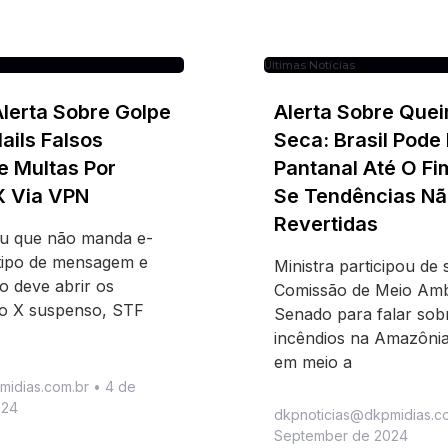
Últimas Notícias
Alerta Sobre Golpe
Alerta Sobre Que
ils Falsos
Seca: Brasil Pode
e Multas Por
Pantanal Até O Fi
X Via VPN
Se Tendências Nã
Revertidas
ou que não manda e-
tipo de mensagem e
Ministra participou de
o deve abrir os
Comissão de Meio Amb
 o X suspenso, STF
Senado para falar sob
incêndios na Amazônia
em meio a
midias.com.br
4 de
024
dkpnoticias@dkpmidias.c
September de 2024